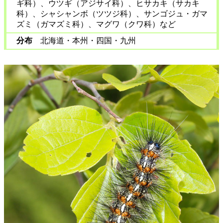
ギ科）、ウツギ（アジサイ科）、ヒサカキ（サカキ
科）、シャシャンボ（ツツジ科）、サンゴジュ・ガマ
ズミ（ガマズミ科）、マグワ（クワ科）など
分布
北海道・本州・四国・九州