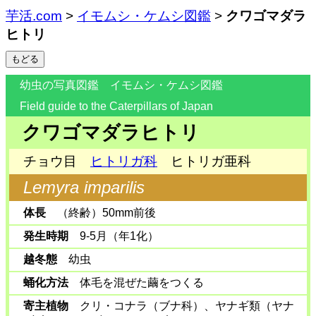
芋活.com
>
イモムシ・ケムシ図鑑
>
クワゴマダラ
ヒトリ
幼虫の写真図鑑 イモムシ・ケムシ図鑑
Field guide to the Caterpillars of Japan
クワゴマダラヒトリ
チョウ目
ヒトリガ科
ヒトリガ亜科
Lemyra imparilis
体長
（終齢）50mm前後
発生時期
9-5月（年1化）
越冬態
幼虫
蛹化方法
体毛を混ぜた繭をつくる
寄主植物
クリ・コナラ（ブナ科）、ヤナギ類（ヤナ