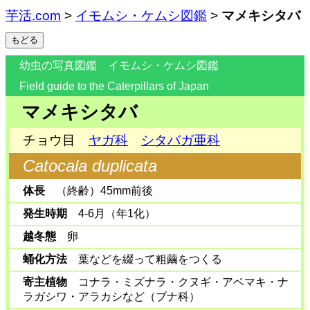
芋活.com
>
イモムシ・ケムシ図鑑
>
マメキシタバ
幼虫の写真図鑑 イモムシ・ケムシ図鑑
Field guide to the Caterpillars of Japan
マメキシタバ
チョウ目
ヤガ科
シタバガ亜科
Catocala duplicata
体長
（終齢）45mm前後
発生時期
4-6月（年1化）
越冬態
卵
蛹化方法
葉などを綴って粗繭をつくる
寄主植物
コナラ・ミズナラ・クヌギ・アベマキ・ナ
ラガシワ・アラカシなど（ブナ科）