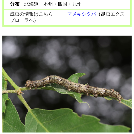
分布
北海道・本州・四国・九州
成虫の情報はこちら →
マメキシタバ
（昆虫エクス
プローラへ）