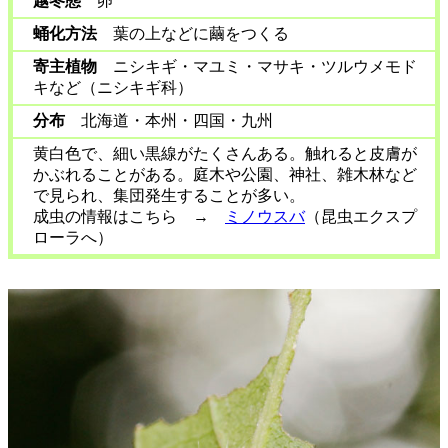
越冬態
卵
蛹化方法
葉の上などに繭をつくる
寄主植物
ニシキギ・マユミ・マサキ・ツルウメモド
キなど（ニシキギ科）
分布
北海道・本州・四国・九州
黄白色で、細い黒線がたくさんある。触れると皮膚が
かぶれることがある。庭木や公園、神社、雑木林など
で見られ、集団発生することが多い。
成虫の情報はこちら →
ミノウスバ
（昆虫エクスプ
ローラへ）