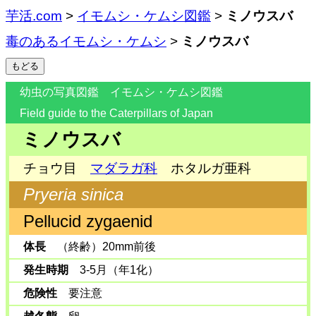
芋活.com
>
イモムシ・ケムシ図鑑
>
ミノウスバ
毒のあるイモムシ・ケムシ
>
ミノウスバ
幼虫の写真図鑑 イモムシ・ケムシ図鑑
Field guide to the Caterpillars of Japan
ミノウスバ
チョウ目
マダラガ科
ホタルガ亜科
Pryeria sinica
Pellucid zygaenid
体長
（終齢）20mm前後
発生時期
3-5月（年1化）
危険性
要注意