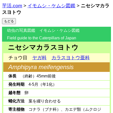
芋活.com
>
イモムシ・ケムシ図鑑
>
ニセシマカラ
スヨトウ
幼虫の写真図鑑 イモムシ・ケムシ図鑑
Field guide to the Caterpillars of Japan
ニセシマカラスヨトウ
チョウ目
ヤガ科
カラスヨトウ亜科
Amphipyra meifengensis
体長
（終齢）45mm前後
発生時期
4-5月（年1化）
越冬態
卵
蛹化方法
葉を綴り合わせる
寄主植物
コナラ（ブナ科）、カエデ類（ムクロジ