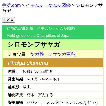
芋活.com
>
イモムシ・ケムシ図鑑
>
シロモンフサ
ヤガ
幼虫の写真図鑑 イモムシ・ケムシ図鑑
Field guide to the Caterpillars of Japan
シロモンフサヤガ
チョウ目
ヤガ科
フサヤガ亜科
Phalga clarirena
体長
（終齢）30mm前後
発生時期
5-10月（年2～3化）
越冬態
成虫
蛹化方法
朽木に穿孔する
寄主植物
ハゼノキ・ヤマハゼ・ヤマウルシなど（ウ