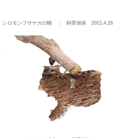
シロモンフサヤガの蛹 ： 飼育個体 2021.4.26