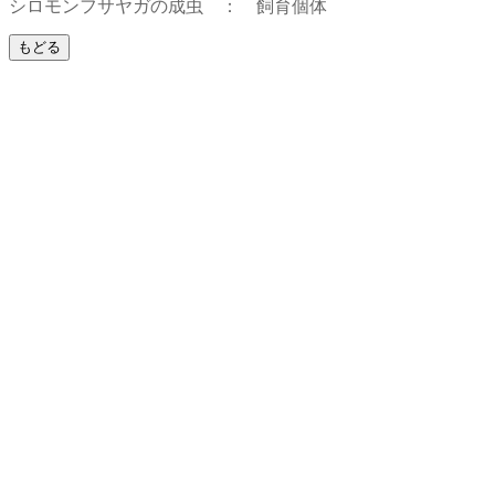
シロモンフサヤガの成虫 ： 飼育個体