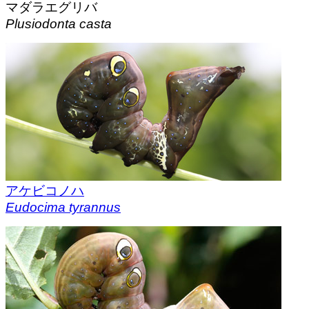
マダラエグリバ
Plusiodonta casta
アケビコノハ
Eudocima tyrannus