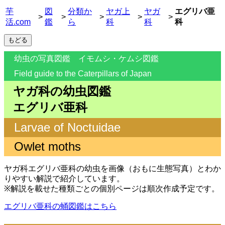
芋
図
分類か
ヤガ上
ヤガ
エグリバ亜
>
>
>
>
>
活.com
鑑
ら
科
科
科
幼虫の写真図鑑 イモムシ・ケムシ図鑑
Field guide to the Caterpillars of Japan
ヤガ科の幼虫図鑑
エグリバ亜科
Larvae of Noctuidae
Owlet moths
ヤガ科エグリバ亜科の幼虫を画像（おもに生態写真）とわか
りやすい解説で紹介しています。
※解説を載せた種類ごとの個別ページは順次作成予定です。
エグリバ亜科の蛹図鑑はこちら