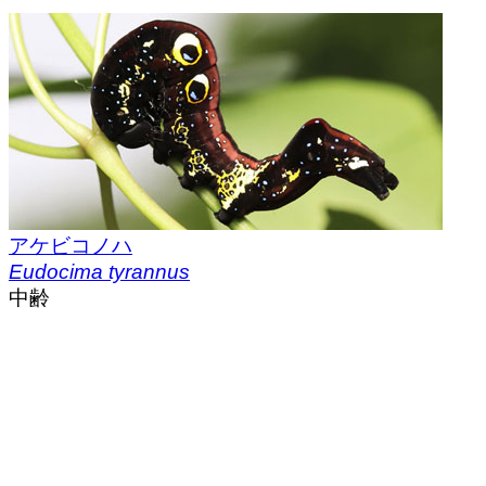
アケビコノハ
Eudocima tyrannus
中齢