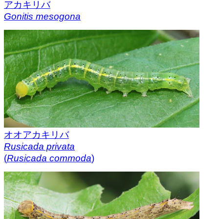
アカキリバ
Gonitis mesogona
オオアカキリバ
Rusicada privata
(
Rusicada commoda
)